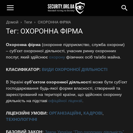
Домой
Теги
ОХОРОННА ФІРМА
Тег: ОХОРОННА ФІРМА
Охоронна фірма
(охоронне підприємство, служба охорони)
– суб’єкт охоронної діяльності, учасник ринку охоронних
послуг, який здійснює
охорону
фізичних осіб та/або майна.
КЛАСИФІКАТОР:
ВИДИ ОХОРОННОЇ ДІЯЛЬНОСТІ
В Україні
суб’єктом охоронної діяльності
може бути суб’єкт
господарювання будь-якої форми власності, створений та
зареєстрований на території країни, що здійснює охоронну
діяльність на підставі
офіційної ліцензії
.
ЛІЦЕНЗІЙНІ УМОВИ:
ОРГАНІЗАЦІЙНІ
,
КАДРОВІ
,
ТЕХНОЛОГІЧНІ
БАЗОВИЙ ЗАКОН:
Закон України “Про охоронну діяльність”