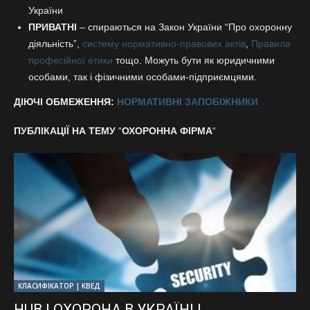
України
ПРИВАТНІ
– спираються на Закон України “Про охоронну
діяльність”,
систему нормативно-правових актів
,
Правила
професійної етики
тощо. Можуть бути як юридичними
особами, так і фізичними особами-підприємцями.
ДІЮЧІ ОБМЕЖЕННЯ:
НОРМАТИВНІ ЗАПОБІЖНИКИ
ПУБЛІКАЦІЇ НА ТЕМУ
“
ОХОРОННА ФІРМА
“
КЛАСИФІКАТОР | КВЕД
HUB | ОХОРОНА В УКРАЇНІ |