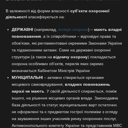
В залежності від форми власності
суб’єкти охоронної
діяльності
класифікуються на:
ДЕРЖАВНІ
(наприклад,
поліція охорони
) –
мають владні
повноваження
, а їх співробітники – відповідні права та
обов’язки, які регламентовані окремими Законами України
та підзаконними актами. Саме на державні охоронні
структури (а також на
відомчу охорону
) покладається
охорона особливих об’єктів, перелік яких окремо
визначається Кабінетом Міністрів України
МУНІЦИПАЛЬНІ
– активно створються органами
місцевого самоврядування,
владних повноважень
наразі не мають
. У своїй діяльності спираються, поміж
іншого, на рішення місцевих органів влади. Законодавча
база діяльності та статус муніципальних варт остаточно
не оформлені та є предметом гострої полеміки з огляду
на зауваження інших учасників ринку охоронних послуг,
Антимонопольного комітету України та представників МВС