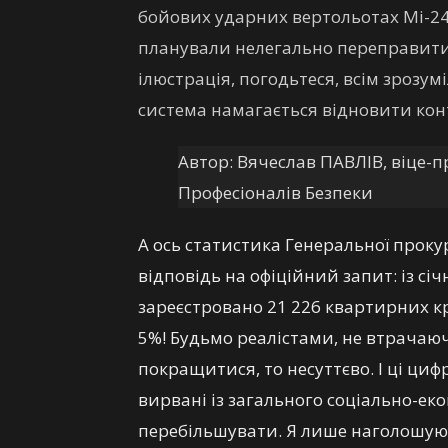
бойових ударних вертольотах Мі-24)
планували нелегально переправити 
ілюстрація, погодьтеся, всім зрозум
система намагається відновити конт
Автор: Вячеслав ПАВЛІВ, віце-п
Професіоналів Безпеки
А ось статистика Генеральної проку
відповідь на офіційний запит: із січ
зареєстровано 21 226 квартирних кр
5%! Будьмо реалістами, не втрачаючи
покращитися, то несуттєво. І ці циф
вирвані із загального соціально-еко
перебільшувати. Я лише наголошую 