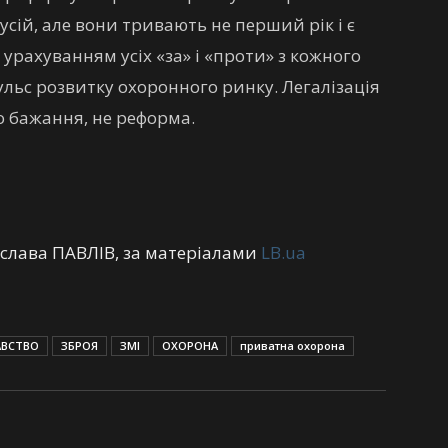
сій, але вони тривають не перший рік і є
 урахуванням усіх «за» і «проти» з кожного
льс розвитку охоронного ринку. Легалізація
го бажання, не реформа.
еслава ПАВЛІВ, за матеріалами
LB.ua
АВСТВО
ЗБРОЯ
ЗМІ
ОХОРОНА
приватна охорона