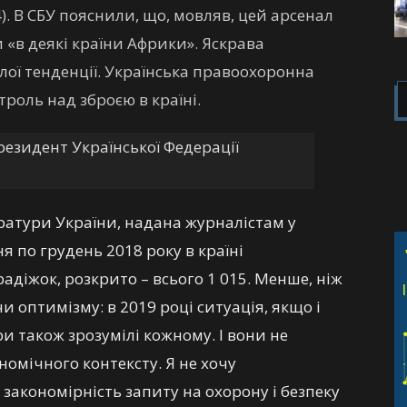
. В СБУ пояснили, що, мовляв, цей арсенал
«в деякі країни Африки». Яскрава
ілої тенденції. Українська правоохоронна
роль над зброєю в країні.
резидент Української Федерації
ратури України, надана журналістам у
ня по грудень 2018 року в країні
адіжок, розкрито – всього 1 015. Менше, ніж
 оптимізму: в 2019 році ситуація, якщо і
ри також зрозумілі кожному. І вони не
номічного контексту. Я не хочу
закономірність запиту на охорону і безпеку