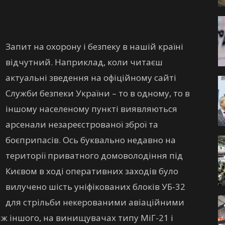
Запит на охорону і безпеку в нашій країні
відчутний. Наприклад, коли читаєш
актуальні зведення на офіційному сайті
Служби безпеки України – то в одному, то в
іншому населеному пункті виявляються
арсенали незареєстрованої зброї та
боєприпасів. Ось буквально недавно на
території приватного домоволодіння під
Києвом в ході оперативних заходів було
вилучено шість уніфікованих блоків УБ-32
для стрільби некерованими авіаційними
ж іншого, на винищувачах типу МіГ-21 і