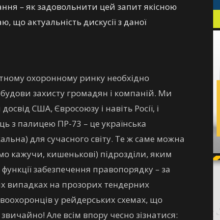
тання – як задовольнити цей запит якісною
, що актуальність дискусії з даної
атному охоронному ринку необхідно
будови захисту громадян і компаній. Ми
свід США, Євросоюзу і навіть Росії, і
ь з палицею ПР-73 – це українська
альна) для сучасного світу. Те ж саме можна
ямо кажучи, кишенькові) підрозділи, яким
 функції забезпечення правопорядку – за
всіх випадках на прозорих тендерних
равоохоронців у рейдерських схемах, що
, звичайно! Але всім впору чесно зізнатися: