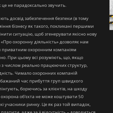
 це не парадоксально звучить.
ають досвід забезпечення безпеки (в тому
зуміння бізнесу як такого, покликані першими
інити ситуацію, щоб згенерувати якісно нову
 «Про охоронну діяльність» дозволяє нам
їни приватним охоронним компаніям
о. При цьому всі розуміють, що, якщо
ів з числом реально працюючих структур,
дність. Чимало охоронних компаній
 бажаний час прибуття груп швидкого
емпінгують, борючись за клієнтів, на шкоду
а охорона об’єкта не може коштувати 50
кі учасники ринку. Це як раз той випадок,
платити, адже за її відсутність – доводиться