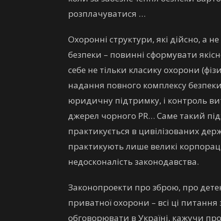
розплачуватися …
Охоронні структури, які дійсно, а н
безпеки – повинні сформувати якіс
себе не тільки класику охорони (фізи
надання повного комплексу безпеки:
юридичну підтримку, і контроль виток
джерел чорного PR… Саме такий підх
практикується в цивілізованих держа
практикують лише великі корпораці
недосконалість законодавства.
Законопроекти про зброю, про детек
приватної охорони – всі ці питання
обговорювати в Україні, кажучи пр