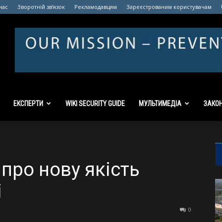
нас
Зворотній зв’язок
Рекламодавцям
Зареєстрованим користувачам
ЕКСПЕРТИ
WIKI SECURITY GUIDE
МУЛЬТИМЕДІА
ЗАКО
про нову якість
і
0