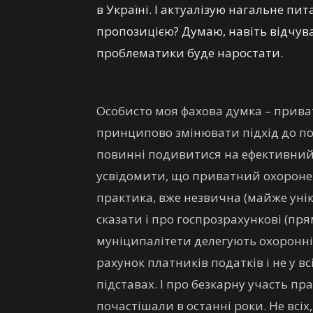
в Україні. І актуалізую нагальне пи
пропозицією? Думаю, навіть відчуваю
проблематики буде наростати.
Особисто моя фахова думка – прив
принципово змінювати підхід до по
повинні подивитися на ефективний до
усвідомити, що приватний охоронец
практика, вже незвична (майже унік
сказати і про госпрозрахункові (пр
муніципалітети делегують охоронні
рахунок платників податків і не у 
підставах. І про безкарну участь п
почастішали в останні роки. Не всіх