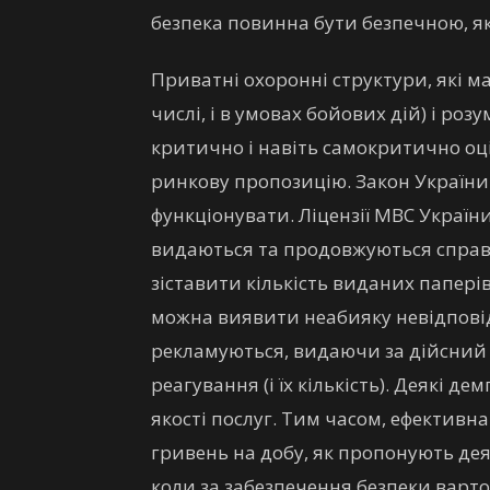
безпека повинна бути безпечною, як
Приватні охоронні структури, які м
числі, і в умовах бойових дій) і ро
критично і навіть самокритично оц
ринкову пропозицію. Закон України
функціонувати. Ліцензії МВС Укра
видаються та продовжуються справн
зіставити кількість виданих папер
можна виявити неабияку невідпові
рекламуються, видаючи за дійсний
реагування (і їх кількість). Деякі д
якості послуг. Тим часом, ефективн
гривень на добу, як пропонують дея
коли за забезпечення безпеки варто 