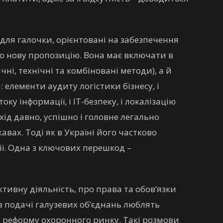
е для галочки, орієнтовані на забезпечення
но нову пропозицію. Вона має включати в
чні, технічні та комбіновані методи), а й
 елементи аудиту логістики бізнесу, і
у інформації, і IT-безпеку, і локалізацію
ід давно, успішно і головне легально
вах. Тоді як в Україні його частково
ї. Одна з ключових перешкод –
тивну діяльність, про права та обов’язки
 з подачі галузевих об’єднань люблять
о реформу охоронного ринку. Такі розмови