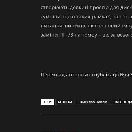
створюють деякий простір для диску
сумніви, що в таких рамках, навіть з
питання, виникне якісно новий імпу
заміни ПГ-73 на томфу – це, за всьо
Переклад авторської публікації Вяч
ТЕГИ
БЕЗПЕКА
Вячеслав Павлів
ЗАКОНОД