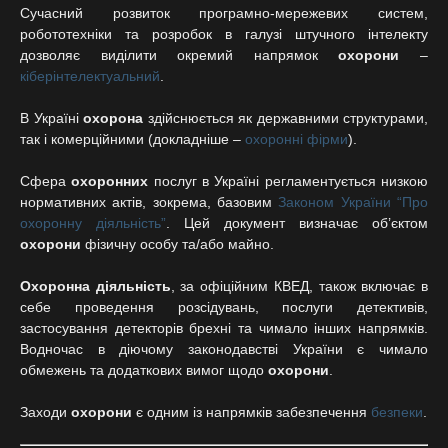
Сучасний розвиток програмно-мережевих систем,
робототехніки та розробок в галузі штучного інтелекту
дозволяє виділити окремий напрямок
охорони
–
кіберінтелектуальний
.
В Україні
охорона
здійснюється як державними структурами,
так і комерційними (докладніше –
охоронні фірми
).
Сфера
охоронних
послуг в Україні регламентується низкою
нормативних актів, зокрема, базовим
Законом України “Про
охоронну діяльність”
. Цей документ визначає об’єктом
охорони
фізичну особу та/або майно.
Охоронна діяльність
, за офіційним КВЕД, також включає в
себе проведення розсідувань, послуги детективів,
застосування детекторів брехні та чимало інших напрямків.
Водночас в діючому законодавстві України є чимало
обмежень та додаткових вимог щодо
охорони
.
Заходи
охорони
є одним із напрямків забезпечення
безпеки
.