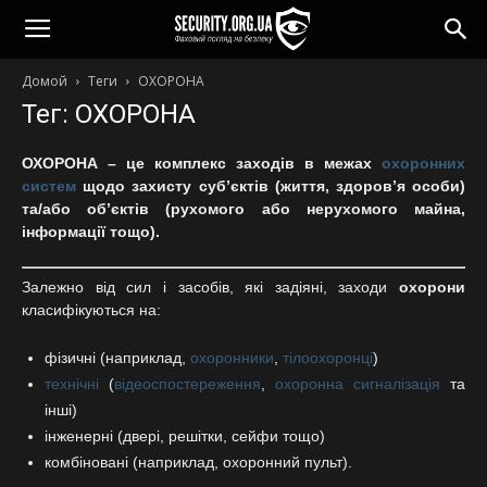
Домой
Теги
ОХОРОНА
Тег: ОХОРОНА
ОХОРОНА
–
це комплекс заходів в межах
охоронних
систем
щодо захисту суб’єктів (життя, здоров’я особи)
та/або об’єктів (рухомого або нерухомого майна,
інформації тощо).
Залежно від сил і засобів, які задіяні, заходи
охорони
класифікуються на:
фізичні (наприклад,
охоронники
,
тілоохоронці
)
технічні
(
відеоспостереження
,
охоронна сигналізація
та
інші)
інженерні (двері, решітки, сейфи тощо)
комбіновані (наприклад, охоронний пульт).