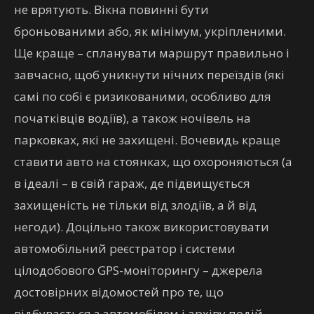
не врятують. Вікна повинні бути
броньованими або, як мінімум, укріпленими.
Ще краще – спланувати маршрут правильно і
завчасно, щоб уникнути нічних переїздів (які
самі по собі є ризикованими, особливо для
початківців водіїв), а також ночівель на
парковках, які не захищені. Вочевидь краще
ставити авто на стоянках, що охороняються (а
в ідеалі – в свій гараж, де підвищується
захищеність не тільки від злодіїв, а й від
негоди). Доцільно також використовувати
автомобільний реєстратор і системи
цілодобового GPS-моніторингу – джерела
достовірних відомостей про те, що
відбувається з автомобілем і архіву подій.