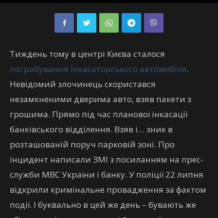
От
Security
-
1 Серпня, 2019
0
Тиждень тому в центрі Києва сталося
пограбування інкасаторського автомобіля
.
Невідомий злочинець скористався
незамкненими дверима авто, взяв пакети з
грошима. Прямо під час планової інкасації
банківського відділення. Взяв і… зник в
розташованій поруч парковій зоні. Про
інцидент написали ЗМІ з посиланням на прес-
служби МВС України і банку. У поліції 22 липня
відкрили кримінальне провадження за фактом
події. І буквально в цей же день – бувають же