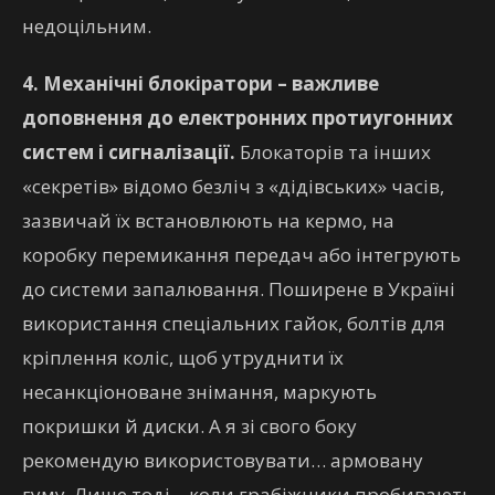
недоцільним.
4. Механічні блокіратори – важливе
доповнення до електронних протиугонних
систем і сигналізації.
Блокаторів та інших
«секретів» відомо безліч з «дідівських» часів,
зазвичай їх встановлюють на кермо, на
коробку перемикання передач або інтегрують
до системи запалювання. Поширене в Україні
використання спеціальних гайок, болтів для
кріплення коліс, щоб утруднити їх
несанкціоноване знімання, маркують
покришки й диски. А я зі свого боку
рекомендую використовувати… армовану
гуму. Лише тоді – коли грабіжники пробивають