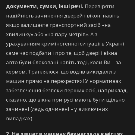
документи, сумки, інші речі.
Перевіряти
надійність зачинення дверей і вікон, навіть
якщо залишаєте транспортний засіб «на
хвилинку» або «на пару метрів». А з
урахуванням криміногенної ситуації в Україні
саме час подбати і про те, щоб двері і вікна
авто були блоковані навіть тоді, коли Ви – за
кермом. Траплялося, що водіїв викидали з
машин прямо на перехрестях! У нормативах
забезпечення безпеки перших осіб, наприклад,
сказано, що вікна при русі мають бути щільно
зачинені (ледь одчинені – у виключних
випадках).
2. Не лишати машину без нагляду в місцях