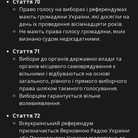
Стаття 70
Право голосу на виборах і референдумах
мають громадяни України, які досягли на
день їх проведення вісімнадцяти років.
Не мають права голосу громадяни, яких
визнано судом недієздатними.
Стаття 71
Вибори до органів державної влади та
органів місцевого самоврядування є
вільними і відбуваються на основі
загального, рівного і прямого виборчого
права шляхом таємного голосування.
Виборцям гарантується вільне
волевиявлення.
Стаття 72
Всеукраїнський референдум
призначається Верховною Радою України
або Президентом України відповідно до