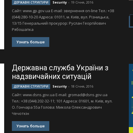
Security
-
19 Січня, 2016
ДЕРЖАВНІ СТРУКТУРИ
Сайт: www.gp.gov.ua Е-mail: звернення оn-line Тел.: +38
(044) 280-10-20 Адреса: 01011, м. Київ, вул. Різницька,
13/15 Генеральний прокурор: Руслан Георгійович
Рябошапка
Узнать больше
Державна служба України з
надзвичайних ситуацій
Security
-
18 Січня, 2016
ДЕРЖАВНІ СТРУКТУРИ
Сайт: www.dsns.gov.ua Е-mail:
gromad@dsns.gov.ua
Тел.: +38 (044) 202-32-11; 101 Адреса: 01601, м. Київ, вул.
О. Гончара 55а Голова: Микола Олександрович
Чечоткін
Узнать больше