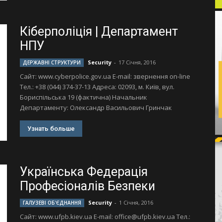
Кіберполіція | Департамент
НПУ
Security
-
17 Січня, 2016
ДЕРЖАВНІ СТРУКТУРИ
Сайт: www.cyberpolice.gov.ua Е-mail: звернення on-line
Тел.: +38 (044) 374-37-13 Адреса: 02093, м. Київ, вул.
Бориспільська 19 (фактична) Начальник
Департаменту: Олександр Васильович Гринчак
Узнать больше
Українська Федерація
Професіоналів Безпеки
Security
-
1 Січня, 2016
ГАЛУЗЕВІ ОБ'ЄДНАННЯ
Сайт: www.ufpb.kiev.ua Е-mail:
office@ufpb.kiev.ua
Тел.: