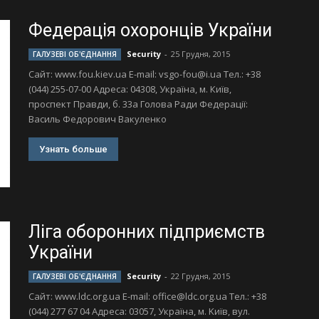
Федерація охоронців України
Security
-
25 Грудня, 2015
ГАЛУЗЕВІ ОБ'ЄДНАННЯ
Сайт: www.fou.kiev.ua Е-mail:
vsgo-fou@i.ua
Тел.: +38
(044) 255-07-00 Адреса: 04308, Україна, м. Київ,
проспект Правди, б. 33а Голова Ради Федерації:
Василь Федорович Вакуленко
Узнать больше
Ліга оборонних підприємств
України
Security
-
22 Грудня, 2015
ГАЛУЗЕВІ ОБ'ЄДНАННЯ
Сайт: www.ldc.org.ua Е-mail:
office@ldc.org.ua
Тел.: +38
(044) 277 67 04 Адреса: 03057, Україна, м. Kиїв, вул.