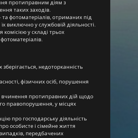
ання протиправним діям з
ення таких заходів.
- та фотоматеріалів, отриманих під
їх виключно у службовій діяльності.
 комісією у складі трьох
 фотоматеріалів.
х зберігається, недоторканність
сності, фізичних осіб, порушення
ро вчинення протиправних дій щодо
ого правопорушення, у місцях
ацію про господарську діяльність
про особисте і сімейне життя
м випадків, передбачених