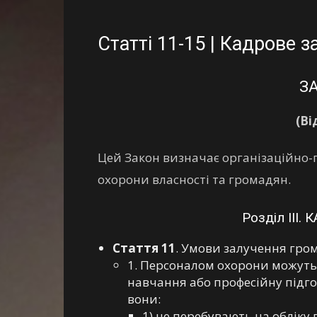
Статті 11-15 | Кадрове з
З
(Ві
Цей Закон визначає організаційно-п
охорони власності та громадян.
Розділ III
Стаття 11
. Умови залучення гром
1. Персоналом охорони можуть 
навчання або професійну підго
вони:
1) не перебувають на обліку 