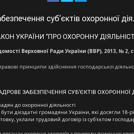
абезпечення суб’єктів охоронної дія
АКОН УКРАЇНИ “ПРО ОХОРОННУ ДІЯЛЬНІСТ
домості Верховної Ради України (ВВР), 2013, № 2, с
равові принципи здійснення господарської діяльнос
. КАДРОВЕ ЗАБЕЗПЕЧЕННЯ СУБ’ЄКТІВ ОХОРОННОЇ
адян до охоронної діяльності
бути дієздатні громадяни України, які досягли 18-р
товку, уклали трудовий договір із суб’єктом госпо
в органах охорони здоров’я з приводу психічної хво