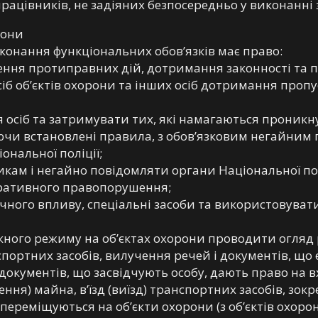
рацівників, не задіяних безпосередньо у виконанні 
рони
иконання функціональних обов’язків має право:
нення протиправних дій, дотримання законності та 
сіб об’єктів охорони та інших осіб дотримання проп
 осіб та затримувати тих, які намагаються проникн
чи встановлені правила, з обов’язковим негайним
ональної поліції;
кам і негайно повідомляти органи Національної по
тративного правопорушення;
ичного впливу, спеціальні засоби та використовуват
скного режиму на об’єктах охорони проводити огляд р
спортних засобів, вилучення речей і документів, щ
окументів, що засвідчують особу, дають право на вхі
ення) майна, в’їзд (виїзд) транспортних засобів, зок
переміщуються на об’єкти охорони (з об’єктів охорон