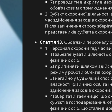
7) проводити відкриту відео
обов’язковим оприлюдненням 
2. Суб’єкт охоронної діяльност
час здійснення заходів охорон
Після закінчення строку зберіг
представників суб’єкта охоронн
Стаття 13.
Обов’язки персоналу 
1. Персонал охорони під час в
1) забезпечувати цілісність 
фізичних осіб;
2) припиняти шляхом здійсн
режиму роботи об’єктів охор
3) негайно у будь-який спо
власності, фізичних осіб та
здійснення заходів охорони;
4) зберігати таємницю, що о
суб’єктів господарювання, о
фізичних осіб, що стали відо