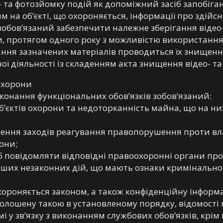
- та фотозйомку подій як допоміжний засіб запобіг
на об’єкті, що охороняється, інформації про здійсн
і зобов’язаний забезпечити належне зберігання відео
и, протягом одного року з можливістю використання 
ання зазначених матеріалів проводиться їх знищення
ої діяльності із складенням акта знищення відео- та
охорони
иконання функціональних обов’язків зобов’язаний:
об’єктів охорони та недоторканність майна, що на ни
ення заходів реагування правопорушення проти вла
они;
сіб повідомляти відповідні правоохоронні органи п
 інших незаконних дій, що мають ознаки кримінальн
хороняється законом, а також конфіденційну інформ
голошену такою в установленому порядку, відомості 
мі у зв’язку з виконанням службових обов’язків, крі