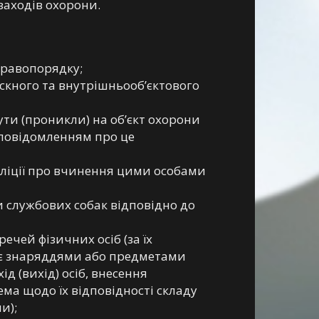
заходів охорони.
правопорядку;
ускного та внутрішньооб’єктового
ути (проникли) на об’єкт охорони
 повідомленням про це
ліції про вчинення цими особами
и службових собак відповідно до
ечей фізичних осіб (за їх
о є знаряддями або предметами
д (вихід) осіб, внесення
рема щодо їх відповідності складу
и);