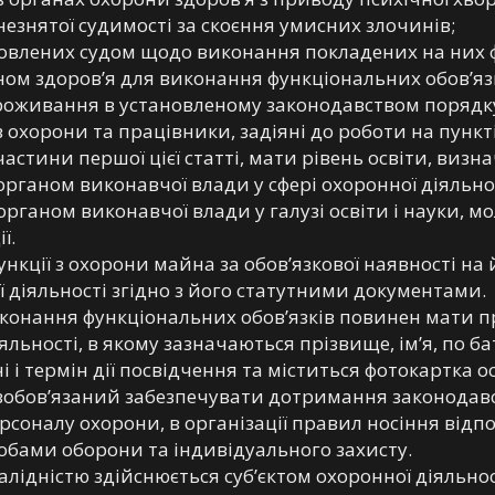
незнятої судимості за скоєння умисних злочинів;
новлених судом щодо виконання покладених на них ф
ном здоров’я для виконання функціональних обов’язк
 проживання в установленому законодавством порядк
дів охорони та працівники, задіяні до роботи на пун
астини першої цієї статті, мати рівень освіти, виз
аном виконавчої влади у сфері охоронної діяльност
аном виконавчої влади у галузі освіти і науки, мо
ї.
нкції з охорони майна за обов’язкової наявності на 
ї діяльності згідно з його статутними документами.
иконання функціональних обов’язків повинен мати п
іяльності, в якому зазначаються прізвище, ім’я, по б
 і термін дії посвідчення та міститься фотокартка о
і зобов’язаний забезпечувати дотримання законодавс
рсоналу охорони, в організації правил носіння відп
собами оборони та індивідуального захисту.
валідністю здійснюється суб’єктом охоронної діяльно