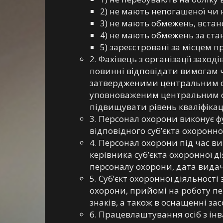
2) не мають непогашеної чи 
3) не мають обмежень, вста
4) не мають обмежень за ста
5) зареєстровані за місцем
2. Фахівець з організації захо
повинні відповідати вимогам ч
затвердженими центральним орг
уповноваженим центральним орг
підвищувати рівень кваліфікаці
3. Персонал охорони виконує фу
відповідного суб’єкта охоронно
4. Персонал охорони під час в
керівника суб’єкта охоронної д
персоналу охорони, дата видачі
5. Суб’єкт охоронної діяльност
охорони, прийомі на роботу пе
знаків, а також в оснащенні за
6. Працевлаштування осіб з ін