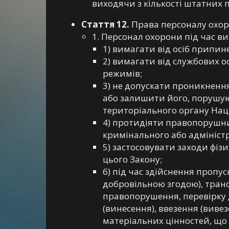
виходячи з кількості штатних п
Стаття 12.
Права персоналу охо
1. Персонал охорони під час в
1) вимагати від осіб припи
2) вимагати від службових о
режимів;
3) не допускати проникнення
або залишити його, порушую
територіального органу Наці
4) протидіяти правопорушни
кримінального або адмініс
5) застосовувати заходи фіз
цього Закону;
6) під час здійснення пропу
добровільною згодою), тран
правопорушення, перевірку д
(винесення), ввезення (вивез
матеріальних цінностей, що 