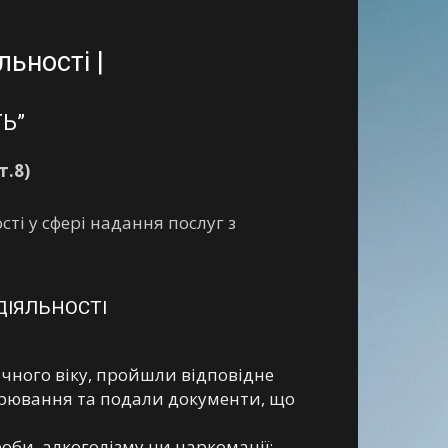
льності |
Ь”
т.8)
ті у сфері надання послуг з
 ДІЯЛЬНОСТІ
ічного віку, пройшли відповідне
дарювання та подали документи, що
роби, алкоголізму чи наркоманії;