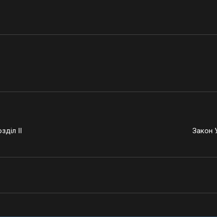
зділ ІІ
Закон У