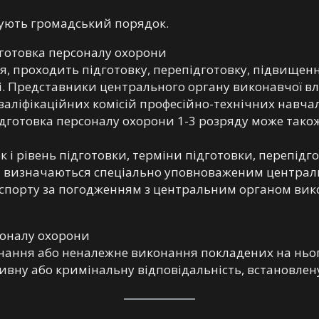
шують громадський порядок.
дготовка персоналу охорони
я, проходить підготовку, перепідготовку, підвищенн
і. Представники центрального органу виконавчої вла
валіфікаційних комісій професійно-технічних навчаль
 Підготовка персоналу охорони 1-3 розряду може тако
 і рівень підготовки, терміни підготовки, перепідго
ни визначаються спеціально уповноваженим централ
та спорту за погодженням з центральним органом вик
соналу охорони
нання або неналежне виконання покладених на нього
ивну або кримінальну відповідальність, встановлен