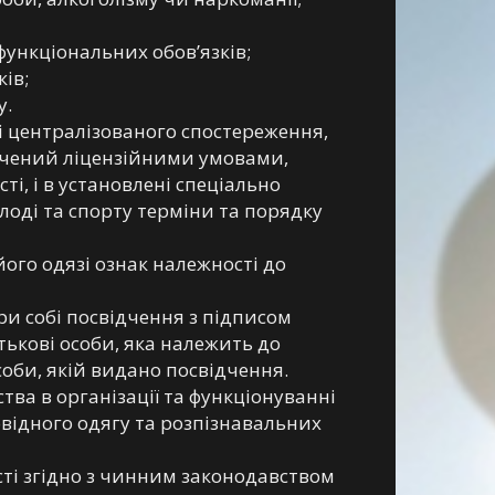
ункціональних обов’язків;
ів;
у.
кті централізованого спостереження,
начений ліцензійними умовами,
і, і в установлені спеціально
лоді та спорту терміни та порядку
його одязі ознак належності до
ри собі посвідчення з підписом
атькові особи, яка належить до
соби, якій видано посвідчення.
тва в організації та функціонуванні
овідного одягу та розпізнавальних
сті згідно з чинним законодавством