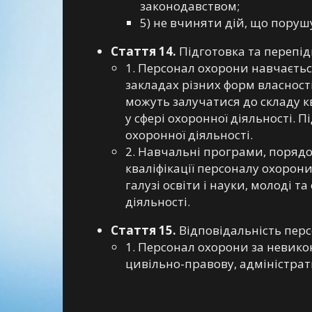
законодавством;
5) не вчиняти дій, що пору
Стаття 14.
Підготовка та перепі
1. Персонал охорони навчаєтьс
закладах різних форм власност
можуть залучатися до складу к
у сфері охоронної діяльності.
охоронної діяльності.
2. Навчальні програми, порядок
кваліфікації персоналу охоро
галузі освіти і науки, молоді 
діяльності.
Стаття 15.
Відповідальність пер
1. Персонал охорони за невико
цивільно-правову, адміністрат