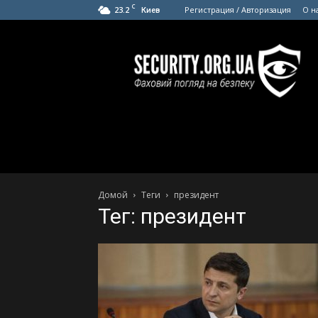
C
23.2
Регистрация / Авторизация
О н
Киев
SECURITY.org.ua
Домой
Теги
президент
Тег: президент