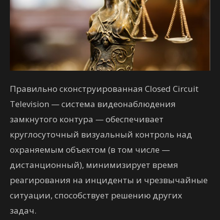
Правильно
сконструированная
Сlosed
Circuit
Television
— система
видеонаблюдения
замкнутого
контура —
обеспечивает
круглосуточный
визуальный
контроль над
охраняемым объектом
(
в том
числе
—
дистанционный
)
,
минимизирует
время
реагирования на
инциденты
и
чрезвычайные
ситуации
,
способствует
решению
других
задач.