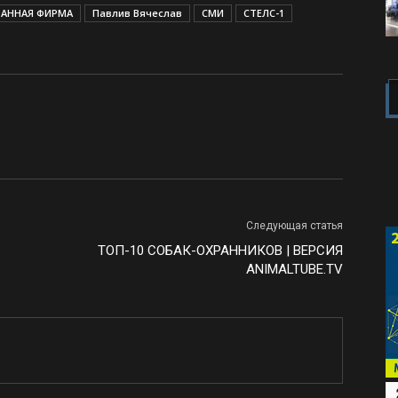
РАННАЯ ФИРМА
Павлив Вячеслав
СМИ
СТЕЛС-1
вверх/
вниз,
чтобы
увеличить
или
уменьшить
громкость.
Следующая статья
ТОП-10 СОБАК-ОХРАННИКОВ | ВЕРСИЯ
ANIMALTUBE.TV