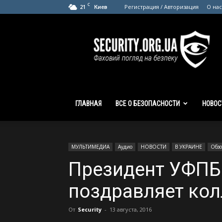
C
21
Регистрация / Авторизация
О нас
Киев
SECURITY.org.ua
ГЛАВНАЯ
ВСЕ О БЕЗОПАСНОСТИ
НОВОС
МУЛЬТИМЕДИА
Аудио
НОВОСТИ
В УКРАИНЕ
Обзо
Президент УФПБ
поздравляет кол
От
Security
-
13 августа, 2016