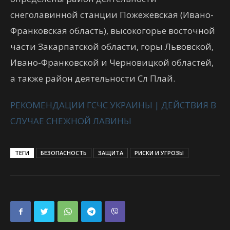
снеголавинной
станции
Пожежевская
(Ивано-
Франковская область),
высокогорье
восточной
части
Закарпатской
области
,
горы
Львовской
,
Ивано-Франковской
и
Черновицкой
областей
,
а
также
район
деятельности
Сл
Плай
.
РЕКОМЕНДАЦИИ ГСЧС УКРАИНЫ | ДЕЙСТВИЯ В
СЛУЧАЕ СНЕЖНОЙ ЛАВИНЫ
ТЕГИ
БЕЗОПАСНОСТЬ
ЗАЩИТА
РИСКИ И УГРОЗЫ